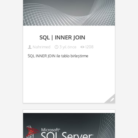
SQL | INNER JOIN
Nahrimed
3 yıl önce
1208
SQL INNER JOIN ile tablo birleştirme
Devamını oku...