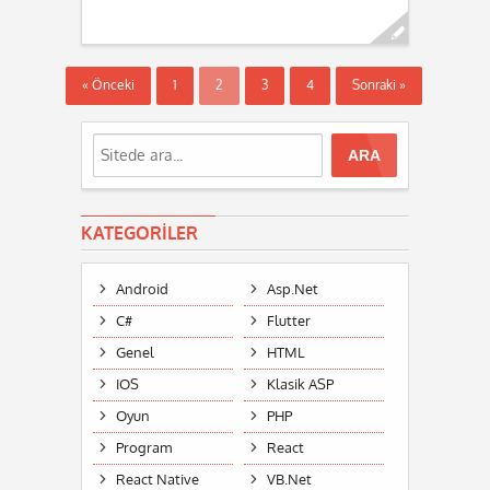
Devamını oku...
« Önceki
1
2
3
4
Sonraki »
KATEGORILER
Android
Asp.Net
C#
Flutter
Genel
HTML
IOS
Klasik ASP
Oyun
PHP
Program
React
React Native
VB.Net