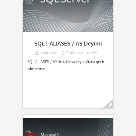
SQL | ALIASES / AS Deyimi
Nahrimed
3 yıl önce
1251
SQL ALIASES / AS ile tabloya veya sütuna geçici
isim verme
Devamını oku...