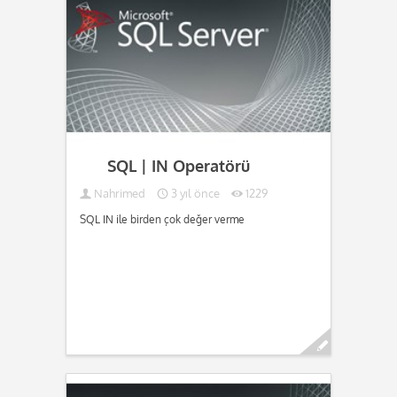
SQL | IN Operatörü
Nahrimed
3 yıl önce
1229
SQL IN ile birden çok değer verme
Devamını oku...