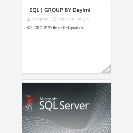
SQL | GROUP BY Deyimi
Nahrimed
3 yıl önce
1294
SQL GROUP BY ile verileri gruplama
Devamını oku...