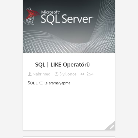
SQL | LIKE Operatörü
Nahrimed
3 yıl önce
1264
SQL LIKE ile arama yapma
Devamını oku...