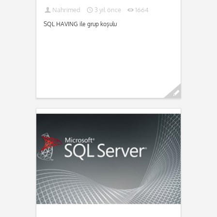
Nahrimed
3 yıl önce
1664
SQL HAVING ile grup koşulu
Devamını oku...