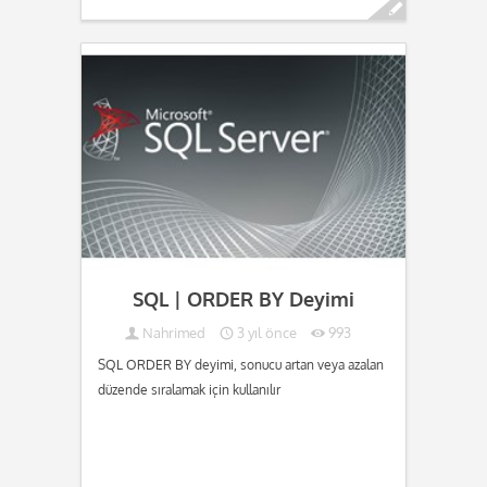
Devamını oku...
SQL | ORDER BY Deyimi
Nahrimed
3 yıl önce
993
SQL ORDER BY deyimi, sonucu artan veya azalan
düzende sıralamak için kullanılır