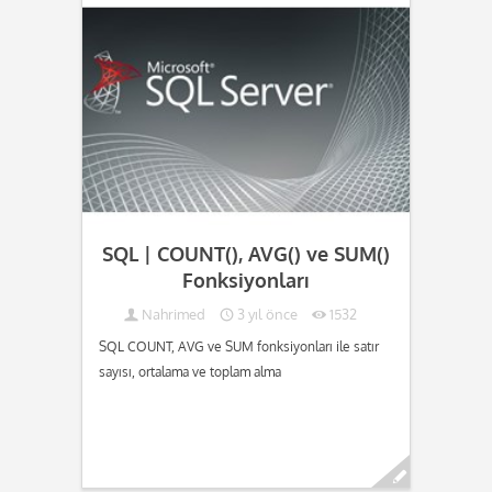
SQL | COUNT(), AVG() ve SUM()
Fonksiyonları
Nahrimed
3 yıl önce
1532
SQL COUNT, AVG ve SUM fonksiyonları ile satır
sayısı, ortalama ve toplam alma