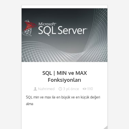
Devamını oku...
SQL | MIN ve MAX
Fonksiyonları
Nahrimed
3 yıl önce
1110
SQL min ve max ile en büyük ve en küçük değeri
alma