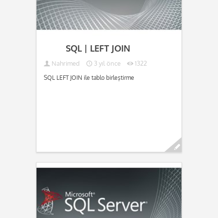
SQL | LEFT JOIN
Nahrimed
3 yıl önce
1322
SQL LEFT JOIN ile tablo birleştirme
Devamını oku...