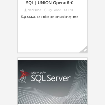
SQL | UNION Operatörü
Nahrimed
3 yıl önce
1591
SQL UNION ile birden çok sonucu birleştirme
Devamını oku...