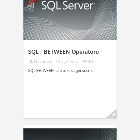
SQL | BETWEEN Operatörü
Nahrimed
3 yıl önce
1198
SQL BETWEEN ile aralıklı değer seçme
Devamını oku...