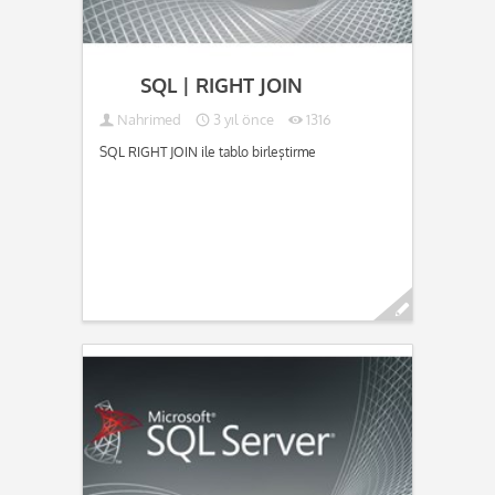
SQL | RIGHT JOIN
Nahrimed
3 yıl önce
1316
SQL RIGHT JOIN ile tablo birleştirme
Devamını oku...