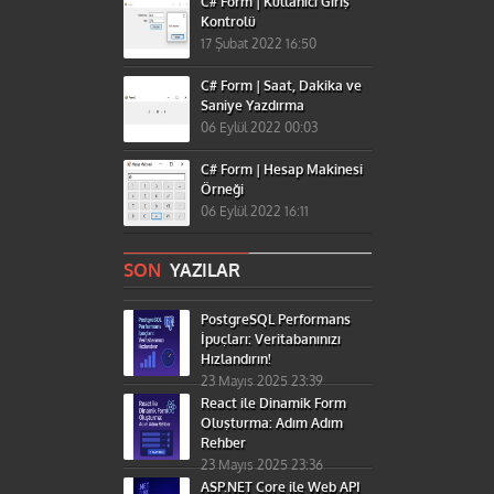
C# Form | Kullanıcı Giriş
Kontrolü
17 Şubat 2022 16:50
C# Form | Saat, Dakika ve
Saniye Yazdırma
06 Eylül 2022 00:03
C# Form | Hesap Makinesi
Örneği
06 Eylül 2022 16:11
SON
YAZILAR
PostgreSQL Performans
İpuçları: Veritabanınızı
Hızlandırın!
23 Mayıs 2025 23:39
React ile Dinamik Form
Oluşturma: Adım Adım
Rehber
23 Mayıs 2025 23:36
ASP.NET Core ile Web API